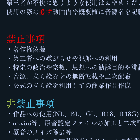
第三者が不快に思うような使用はおやめくだ
​使用の際は
必ず
動画内や概要欄に音源名を記
禁止事項
・著作権偽装
・第三者への嫌がらせや犯罪への利用
・特定の政治や宗教、思想への勧誘目的や誹
​・音源、立ち絵などの無断転載や二次配布
・公式の立ち絵を利用しての商業作品作成
​
非禁止事項
・作品への使用(NL
、BL、GL、R18、R18G
)
・oto.
ini等、原音設定ファイルの加工と二次
​・原音のノイズ除去等