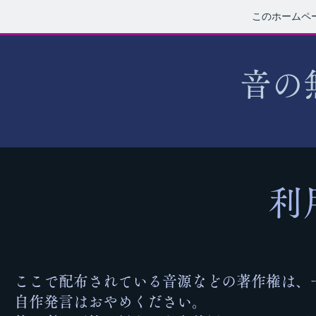
このホームペ
​音
​
ここで配布されている音源などの著作権は、
自作発言はおやめください。